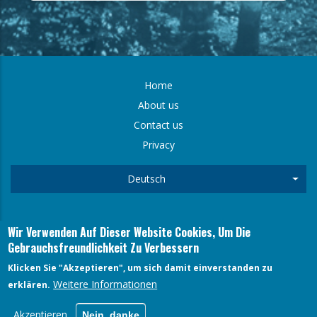
Home
FOOTER
About us
Contact us
MENU
Privacy
Deutsch
Weit
Wir Verwenden Auf Dieser Website Cookies, Um Die
FARECOGAZ - Mevissenstrasse 1, 50668, Cologne
Gebrauchsfreundlichkeit Zu Verbessern
Arne Gmerek (General Secretary) Mevissenstrasse 1, 50668,
Cologne
Klicken Sie "Akzeptieren", um sich damit einverstanden zu
Weitere Informationen
erklären.
Akzeptieren
Nein, danke