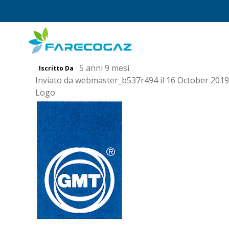
Salta
al
contenuto
principale
5 anni 9 mesi
Iscritto Da
Inviato da
webmaster_b537r494
il 16 October 2019
Logo