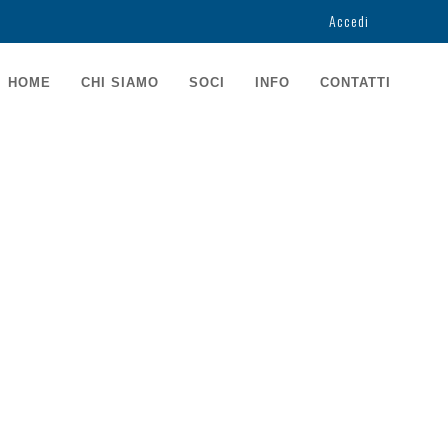
Accedi
USER
ACCOUNT
AIN
HOME
CHI SIAMO
SOCI
INFO
CONTATTI
MENU
AVIGATION