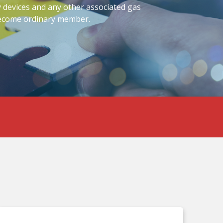
 devices and any other associated gas
become ordinary member.