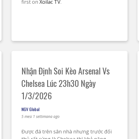
first on
Xoilac TV
.
Nhận Định Soi Kèo Arsenal Vs
Chelsea Lúc 23h30 Ngày
1/3/2026
NGV Global
5 mesi 1 settimana ago
Được đá trên sân nhà nhưng trước đối