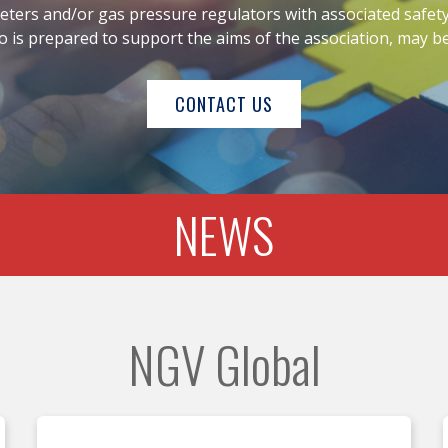
ers and/or gas pressure regulators with associated safety
 is prepared to support the aims of the association, may 
CONTACT US
NEWS
NGV Global