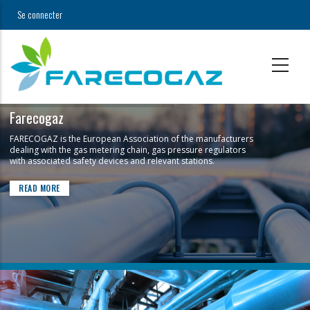
Aller
Se connecter
USER
au
contenu
ACCOUNT
principal
MENU
Farecogaz
FARECOGAZ is the European Association of the manufacturers
dealing with the gas metering chain, gas pressure regulators
with associated safety devices and relevant stations.
READ MORE