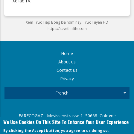
Xoilac TV
.
Xem Trực Tiếp Bóng Đá hôm nay, Trực Tuyến HD
https://savethislife.com
Home
FOOTER
About us
Contact us
MENU
Privacy
French
List
FARECOGAZ - Mevissenstrasse 1, 50668, Cologne
We Use Cookies On This Site To Enhance Your User Experience
Arne Gmerek (General Secretary) Mevissenstrasse 1, 50668,
Cologne
By clicking the Accept button, you agree to us doing so.